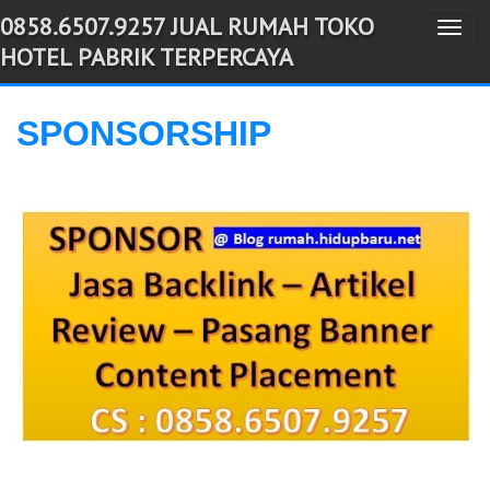
0858.6507.9257 JUAL RUMAH TOKO
T
-->
HOTEL PABRIK TERPERCAYA
o
g
g
SPONSORSHIP
l
e
n
a
v
i
g
a
t
i
o
n